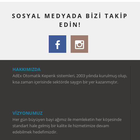
SOSYAL MEDYADA BİZİ TAKİP
EDİN!
HAKKIMIZDA
AdEx Otomatik Kepenk sistemleri, 2003 yılında kurulmuş olup,
kısa zaman içerisinde sektörde saygın bir yer kazanmıştır.
VİZYONUMUZ
Her gün büyüyen bayi ağımız ile memleketin her köşesinde
standart hale gelmiş bir kalite ile hizmetimize devam
edebilmek hedefimizdir.